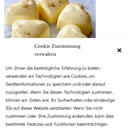
Cookie Zustimmung
verwalten
Um Ihnen die bestmögliche Erfahrung zu bieten,
verwenden wir Technologien wie Cookies, um
Juni 1, 2026
Gastbeitrag
,
Gastgeschenke
,
Sweet Table
|
Geräteinformationen zu speichern und/oder darauf
Gastbeitrag: Fine Chocolate &
zuzugreifen. Wenn Sie diesen Technologien zustimmen,
Pralinenmomente mit Sweet
können wir Daten wie Ihr Surfverhalten oder eindeutige
IDs auf dieser Website verarbeiten. Wenn Sie nicht
Passion
zustimmen oder Ihre Zustimmung widerrufen, kann dies
bestimmte Features und Funktionen beeinträchtigen.
Eine Hochzeit lebt von den großen Emotionen, aber oft sind