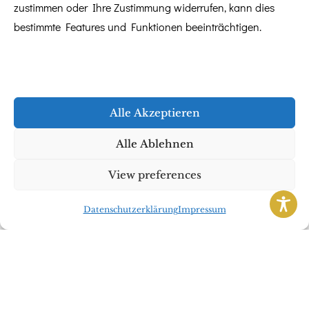
zustimmen oder Ihre Zustimmung widerrufen, kann dies
Weiterlesen
bestimmte Features und Funktionen beeinträchtigen.
Alle Akzeptieren
Alle Ablehnen
View preferences
Datenschutzerklärung
Impressum
Dezember 3, 2025
Über mich