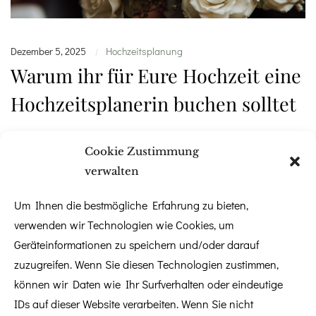
Dezember 5, 2025
Hochzeitsplanung
|
Warum ihr für Eure Hochzeit eine
Hochzeitsplanerin buchen solltet
Eine Hochzeit zu planen, gehört zu den schönsten, aber
Cookie Zustimmung
auch herausforderndsten Projekten im Leben. Zwischen
verwalten
Location-Suche, Budgetplanung, Dienstleisterkoordination
und Designkonzept kann der Wunsch nach einer
Um Ihnen die bestmögliche Erfahrung zu bieten,
entspannten Vorbereitungszeit schnell in Stress umschlagen.
verwenden wir Technologien wie Cookies, um
Genau hier zeigt sich der Mehrwert einer professionellen
Geräteinformationen zu speichern und/oder darauf
Hochzeitsplanerin. In diesem Beitrag erfahrt ihr, warum die
zuzugreifen. Wenn Sie diesen Technologien zustimmen,
Unterstützung durch eine Hochzeitsplanerin nicht nur Zeit
können wir Daten wie Ihr Surfverhalten oder eindeutige
spart, sondern euren Tag harmonischer, persönlicher
IDs auf dieser Website verarbeiten. Wenn Sie nicht