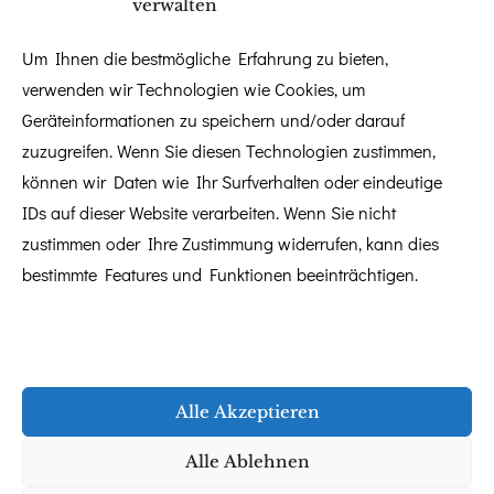
verwalten
Dezember 2025
Um Ihnen die bestmögliche Erfahrung zu bieten,
verwenden wir Technologien wie Cookies, um
Geräteinformationen zu speichern und/oder darauf
zuzugreifen. Wenn Sie diesen Technologien zustimmen,
Kategorien
können wir Daten wie Ihr Surfverhalten oder eindeutige
IDs auf dieser Website verarbeiten. Wenn Sie nicht
zustimmen oder Ihre Zustimmung widerrufen, kann dies
Brautstyling
bestimmte Features und Funktionen beeinträchtigen.
Freie Trauredner
Gastbeitrag
Gastgeschenke
Hochzeit im Ausland
Alle Akzeptieren
Hochzeitsdekoration
Alle Ablehnen
Hochzeitsfotografie