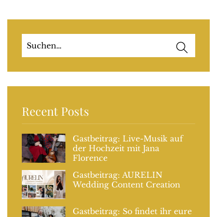
Recent Posts
Gastbeitrag: Live-Musik auf
der Hochzeit mit Jana
Florence
Gastbeitrag: AURELIN
Wedding Content Creation
Gastbeitrag: So findet ihr eure