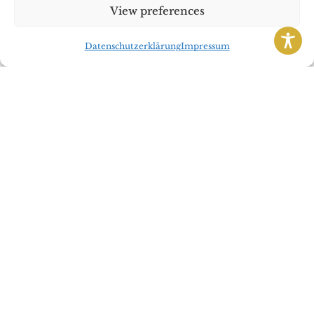
View preferences
Hochzeitslocations
Hochzeitsplanung
Datenschutzerklärung
Impressum
Jahreszeiten
Konditorei
Künstler
Live Band
Mobile Bar
Standesamtliche Hochzeit
Sweet Table
Über mich